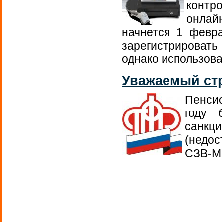
контр
онлай
начнется 1 февр
зарегистрироват
однако использова
Уважаемый ст
Пенси
году 
санк
(недо
СЗВ-М 