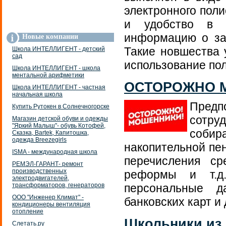
электронного поли
и удобство в и
информацию о за
Новые компании
Такие новшества
Школа ИНТЕЛЛИГЕНТ - детский
сад
использование по
Школа ИНТЕЛЛИГЕНТ - школа
ментальной арифметики
ОСТОРОЖНО 
Школа ИНТЕЛЛИГЕНТ - частная
начальная школа
Предп
Купить Рутокен в Солнечногорске
сотру
Магазин детской обуви и одежды
"Яркий Малыш"- обувь Котофей,
соби
Сказка, Bartek, Капитошка,
одежда Breezegirls
накопительной пен
ISMA - международная школа
перечисления ср
РЕМЭЛ-ГАРАНТ- ремонт
производственных
реформы и т.д
электродвигателей,
трансформаторов, генераторов
персональные д
ООО "Инженер Климат" -
банковских карт и 
кондиционеры вентиляция
отопление
Школьники из 
Слетать.ру