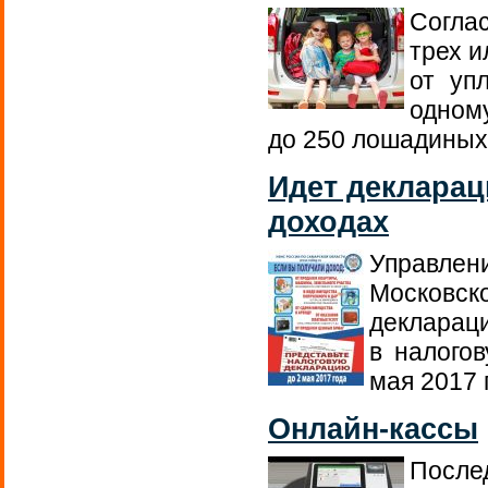
Согла
трех 
от уп
одном
до 250 лошадиных
Идет декларац
доходах
Управлен
Московско
деклараци
в налого
мая 2017 
Онлайн-кассы
После