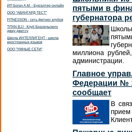
ИП Богач А.М. - Бухгалтер онлайн
пятыми в фин
ООО "АВАНГАРД-ТЕСТ"
губернатора р
FITNESSON - сеть фитнес клубов
TITAN BJJ - Клуб Бразильского
Школь
джиу-джитсу
пятым
Школа ИНТЕЛЛИГЕНТ - школа
иностранных языков
губер
ООО "УМНЫЕ СЕТИ"
миллиона рублей
администрации.
Главное управ
Федерации № 1
сообщает
В свя
прием
Клиент