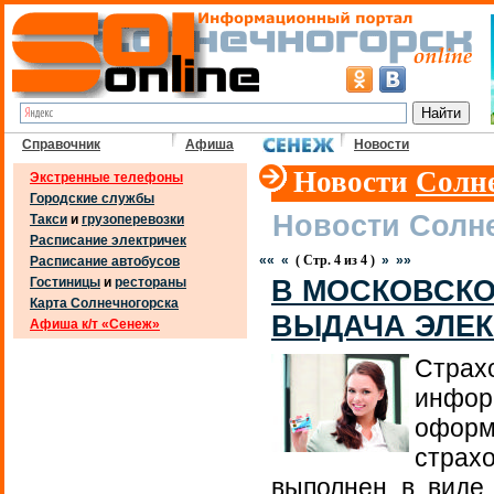
Справочник
Афиша
Новости
Новости
Солн
Экстренные телефоны
Городские службы
Новости Солн
Такси
и
грузоперевозки
Расписание электричек
««
«
( Cтр. 4 из 4 )
»
»»
Расписание автобусов
В МОСКОВСКО
Гостиницы
и
рестораны
Карта Солнечногорска
ВЫДАЧА ЭЛЕ
Афиша к/т «Сенеж»
Страх
инфор
офор
стра
выполнен в виде