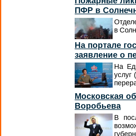
Пожарные ликв
ПФР в Солнечн
Отдел
в Солн
На портале го
заявление о п
На Ед
услуг 
перера
Московская об
Воробьева
В пос
возм
губер