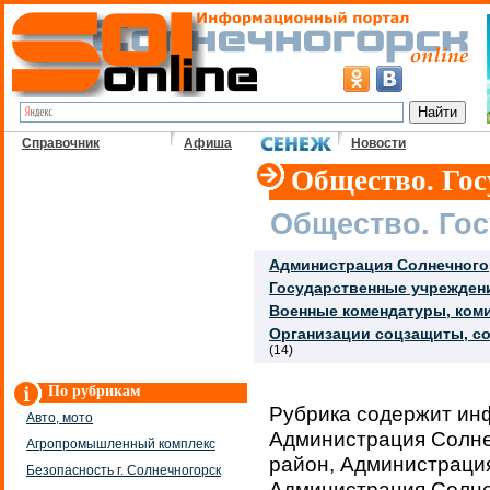
Справочник
Афиша
Новости
Общество. Гос
Общество. Го
Администрация Солнечного
Государственные учрежден
Военные комендатуры, ком
Организации соцзащиты, с
(14)
По рубрикам
Рубрика содержит ин
Авто, мото
Администрация Солне
Агропромышленный комплекс
район, Администрация
Безопасность г. Солнечногорск
Администрация Солне