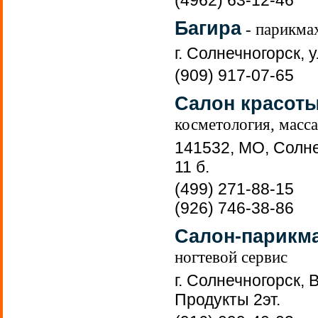
(4962) 63-12-46
Багира
- парикма
г. Солнечногорск, 
(909) 917-07-65
Салон красот
косметология, масс
141532, МО, Солне
11 б.
(499) 271-88-15
(926) 746-38-86
Салон-парикм
ногтевой сервис
г. Солнечногорск, 
Продукты 2эт.