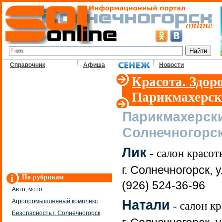
Справочник
Афиша
Новости
Красота. Здор
Парикмахерск
Парикмахерски
Солнечногорс
Лик
- салон красот
г. Солнечногорск, у
По рубрикам
(926) 524-36-96
Авто, мото
Натали
Агропромышленный комплекс
- салон к
Безопасность г. Солнечногорск