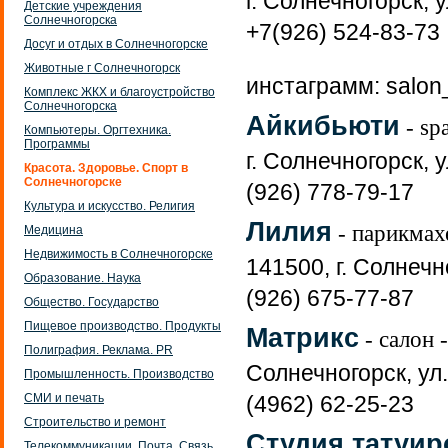
г. Солнечногорск, 
Детские учреждения
Солнечногорска
+7(926) 524-83-73
Досуг и отдых в Солнечногорске
Животные г Солнечногорск
инстаграмм: salon
Комплекс ЖКХ и благоустройство
Солнечногорска
Айкибьюти
- sp
Компьютеры. Оргтехника.
Программы
г. Солнечногорск, 
Красота. Здоровье. Спорт в
Солнечногорске
(926) 778-79-17
Культура и искусство. Религия
Лилия
- парикмах
Медицина
Недвижимость в Солнечногорске
141500, г. Солнечно
Образование. Наука
(926) 675-77-87
Общество. Государство
Пищевое производство. Продукты
Матрикс
- салон 
Полиграфия. Реклама. PR
Солнечногорск, ул.
Промышленность. Производство
СМИ и печать
(4962) 62-25-23
Строительство и ремонт
Студия татуир
Телекоммуникации. Почта. Связь.