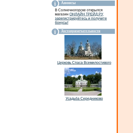
Анонсы
В Солнечногорске открылся
магазин
ОНЛАЙН ТРЕЙД.РУ,
зарегистрируйтесь и получите
бонусы!
Достопримечательности
Церковь Спаса Всемилостивого
Усадьба Середниково