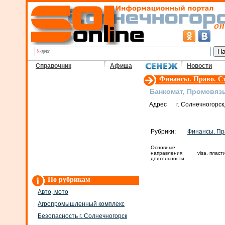
Справочник
Афиша
Новости
Финансы. Право. С
Банкомат, Промсвяз
Адрес
г. Солнечногорск,
Рубрики:
Финансы. Пр
Основные
направления
visa, плас
деятельности:
По рубрикам
Авто, мото
Агропромышленный комплекс
Безопасность г. Солнечногорск